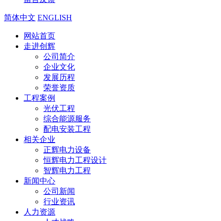
简体中文
ENGLISH
网站首页
走进创辉
公司简介
企业文化
发展历程
荣誉资质
工程案例
光伏工程
综合能源服务
配电安装工程
相关企业
正辉电力设备
恒辉电力工程设计
智辉电力工程
新闻中心
公司新闻
行业资讯
人力资源