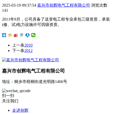
2025-03-19 09:37:54
嘉兴市创辉电气工程有限公司
浏览次数
141
2011年9月，公司具备了送变电工程专业承包三级资质，承装
(修、试)电力设施许可四级资质。
上一条
2010
下一条
2012
嘉兴市创辉电气工程有限公司
地址：桐乡市梧桐街道光明路1466号
扫一扫
关注我们
走进创辉