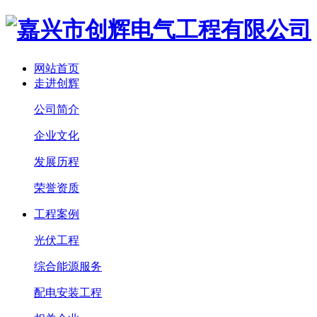
网站首页
走进创辉
公司简介
企业文化
发展历程
荣誉资质
工程案例
光伏工程
综合能源服务
配电安装工程